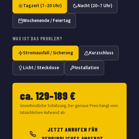
Tagzeit (7–20 Uhr)
Nacht (20–7 Uhr)
Wochenende / Feiertag
WAS IST DAS PROBLEM?
Stromausfall / Sicherung
Kurzschluss
Licht / Steckdose
Installation
ca. 129–189 €
Unverbindliche Schätzung. Der genaue Preis hängt vom
tatsächlichen Aufwand ab.
JETZT ANRUFEN FÜR
VERBINDLICHES ANGEBOT