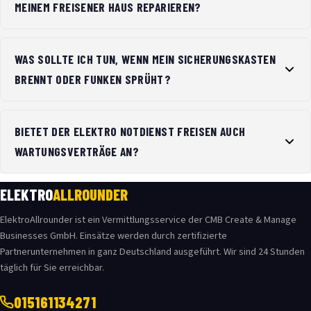
MEINEM FREISENER HAUS REPARIEREN?
WAS SOLLTE ICH TUN, WENN MEIN SICHERUNGSKASTEN
BRENNT ODER FUNKEN SPRÜHT?
BIETET DER ELEKTRO NOTDIENST FREISEN AUCH
WARTUNGSVERTRÄGE AN?
ELEKTRO
ALLROUNDER
ElektroAllrounder ist ein Vermittlungsservice der CMB Create & Manage
Businesses GmbH. Einsätze werden durch zertifizierte
Partnerunternehmen in ganz Deutschland ausgeführt. Wir sind 24 Stunden
täglich für Sie erreichbar.
015161134271