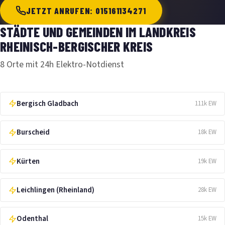
JETZT ANRUFEN: 015161134271
STÄDTE UND GEMEINDEN IM LANDKREIS
RHEINISCH-BERGISCHER KREIS
8 Orte mit 24h Elektro-Notdienst
Bergisch Gladbach
111k EW
Burscheid
18k EW
Kürten
19k EW
Leichlingen (Rheinland)
28k EW
Odenthal
15k EW