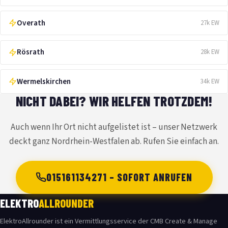
Overath
27k EW
Rösrath
28k EW
Wermelskirchen
34k EW
NICHT DABEI? WIR HELFEN TROTZDEM!
Auch wenn Ihr Ort nicht aufgelistet ist – unser Netzwerk
deckt ganz Nordrhein-Westfalen ab. Rufen Sie einfach an.
015161134271 – SOFORT ANRUFEN
ELEKTRO
ALLROUNDER
ElektroAllrounder ist ein Vermittlungsservice der CMB Create & Manage